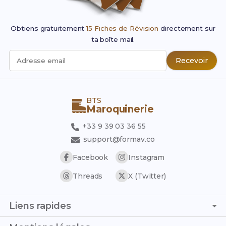
Obtiens gratuitement
15 Fiches de Révision
directement sur
ta boîte mail.
Recevoir
Adresse email
BTS
Maroquinerie
+33 9 39 03 36 55
support@formav.co
Facebook
Instagram
Threads
X (Twitter)
Liens rapides
Page d'accueil