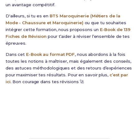
un avantage compétitif.
D'ailleurs, si tu es en
BTS Maroquinerie (Métiers de la
Mode - Chaussure et Maroquinerie)
ou que tu souhaites
intégrer cette formation, nous proposons un
E-Book de 139
Fiches de Révision
pour t’aider à réviser l’ensemble de tes
épreuves.
Dans cet
E-Book au format PDF
, nous abordons à la fois
toutes les notions à maîtriser, mais également des conseils,
des astuces méthodologiques et des retours d’expériences
pour maximiser tes résultats. Pour en savoir plus,
c’est par
ici
. Bon courage dans tes révisions 🚀
Prêt(e) à réussir ton examen ?
Révise efficacement avec nos
139 Fiches de
Révision
pour le BTS Maroquinerie et maximise tes
chances de réussite !