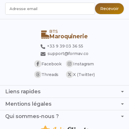
Recevoir
Adresse email
BTS
Maroquinerie
+33 9 39 03 36 55
support@formav.co
Facebook
Instagram
Threads
X (Twitter)
Liens rapides
Page d'accueil
Mentions légales
Simulateur de notes
C.G.V. - C.G.U.
Qui sommes-nous ?
Trouver son stage
Politique de confidentialité
Trouver son alternance
Je suis Solène et, avec mon camarade Arthur, nous avons