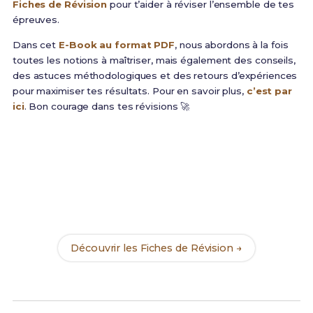
Fiches de Révision
pour t’aider à réviser l’ensemble de tes
épreuves.
Dans cet
E-Book au format PDF
, nous abordons à la fois
toutes les notions à maîtriser, mais également des conseils,
des astuces méthodologiques et des retours d’expériences
pour maximiser tes résultats. Pour en savoir plus,
c’est par
ici
. Bon courage dans tes révisions 🚀
Prêt(e) à réussir ton examen ?
Révise efficacement avec nos
139 Fiches de
Révision
pour le BTS Maroquinerie et maximise tes
chances de réussite !
Découvrir les Fiches de Révision →