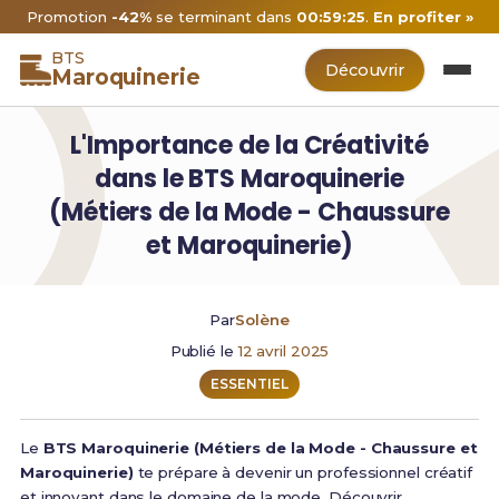
Promotion
-42%
se terminant dans
00:59:25
.
En profiter »
BTS
Découvrir
Maroquinerie
L'Importance de la Créativité
dans le BTS Maroquinerie
(Métiers de la Mode - Chaussure
et Maroquinerie)
Par
Solène
Publié le
12 avril 2025
ESSENTIEL
Le
BTS Maroquinerie (Métiers de la Mode - Chaussure et
Maroquinerie)
te prépare à devenir un professionnel créatif
et innovant dans le domaine de la mode. Découvrir