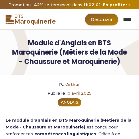
Promotion
-42%
se terminant dans
11:02:00
.
En profiter »
BTS
Découvrir
Maroquinerie
Module d'Anglais en BTS
Maroquinerie (Métiers de la Mode
- Chaussure et Maroquinerie)
Par
Arthur
Publié le
10 avril 2025
ANGLAIS
Le
module d'anglais
en
BTS Maroquinerie (Métiers de la
Mode - Chaussure et Maroquinerie)
est conçu pour
renforcer tes
compétences linguistiques
. Grâce à ce