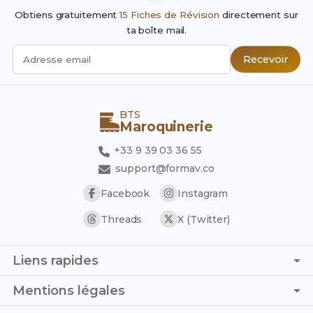
Obtiens gratuitement
15 Fiches de Révision
directement sur
ta boîte mail.
Recevoir
Adresse email
BTS
Maroquinerie
+33 9 39 03 36 55
support@formav.co
Facebook
Instagram
Threads
X (Twitter)
Liens rapides
Page d'accueil
Mentions légales
Simulateur de notes