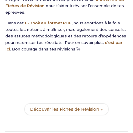
Fiches de Révision
pour t’aider à réviser l’ensemble de tes
épreuves.
Dans cet
E-Book au format PDF
, nous abordons à la fois
toutes les notions à maîtriser, mais également des conseils,
des astuces méthodologiques et des retours d’expériences
pour maximiser tes résultats. Pour en savoir plus,
c’est par
ici
. Bon courage dans tes révisions 🚀
Prêt(e) à réussir ton examen ?
Révise efficacement avec nos
139 Fiches de
Révision
pour le BTS Maroquinerie et maximise tes
chances de réussite !
Découvrir les Fiches de Révision →